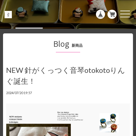
g
l
e
t
n
o
a
g
v
g
i
l
g
e
a
n
Blog
t
a
新商品
i
v
o
i
n
g
a
t
NEW 針がくっつく音琴otokotoりん
i
o
ぐ誕生！
n
2024/07/20 19:57