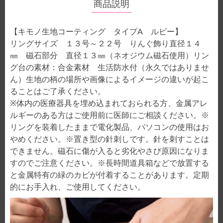
商品説明
【キモノ生地コーティング タイプA ルビー】
リングサイズ １３号～２２号 りんぐ飾り直径１４
㎜ 磁石部分 直径１３㎜（ネオジウム磁石使用）リン
グ台の素材：合金素材 生活防水付（永久ではありませ
ん）生地の柄の場所や画像によるイメージの違いが起こ
ることはご了承ください。
※体内の医療器具を埋め込まれておられる方、金属アレ
ルギーのある方はご使用前に医師にご相談ください。※
リングを装着したままで電化製品、パソコンの使用はお
やめください。※置き型の針刺しです。針を刺すことは
できません。磁石に傷が入ると劣化やさび原因になりま
すのでご注意ください。※長時間道具箱などで放置する
と金属特有の緑のカビが付着することがあります。定期
的にお手入れ、ご使用してください。