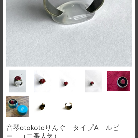
音琴otokotoりんぐ タイプA ルビ
ー （二番人気）