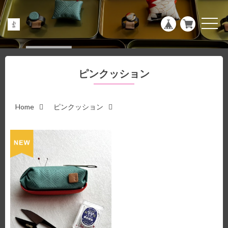
g
l
e
t
n
o
a
g
v
g
i
l
g
e
a
n
ピンクッション
t
a
i
v
o
i
n
g
a
Home
ピンクッション
t
i
o
n