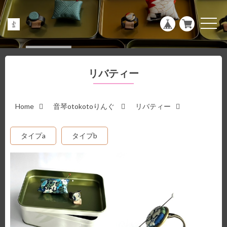
g
l
e
t
n
o
a
g
v
g
i
l
g
e
a
n
リバティー
t
a
i
v
o
i
n
g
a
Home
音琴otokotoりんぐ
リバティー
t
i
o
タイプa
タイプb
n