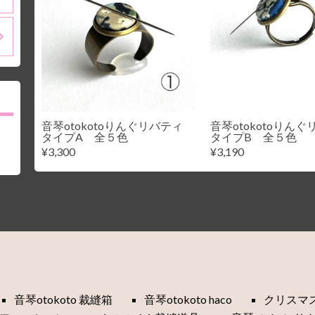
音琴otokotoりんぐリバティ
音琴otokotoり
タイプA 全５色
タイプB 全５色
¥3,300
¥3,190
音琴otokoto 裁縫箱
音琴otokoto haco
クリスマ