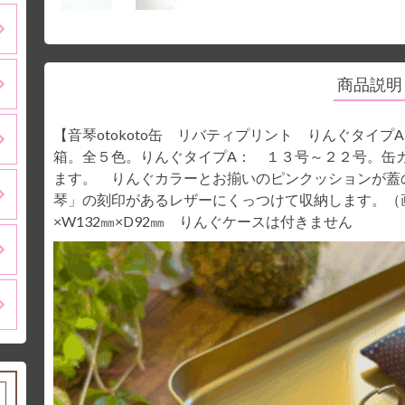
商品説明
【音琴otokoto缶 リバティプリント りんぐタイプA
箱。全５色。りんぐタイプA： １３号～２２号。缶
ます。 りんぐカラーとお揃いのピンクッションが蓋
琴」の刻印があるレザーにくっつけて収納します。（
×W132㎜×D92㎜ りんぐケースは付きません