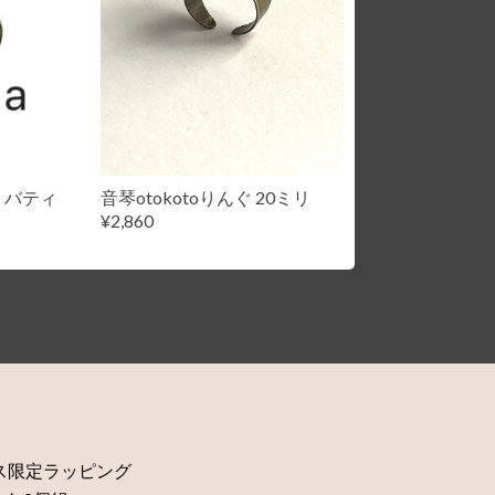
んぐリバティ
音琴otokotoりんぐ 20ミリ
¥2,860
ス限定ラッピング