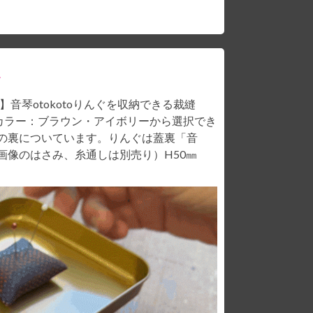
】音琴otokotoりんぐを収納できる裁縫
カラー：ブラウン・アイボリーから選択でき
の裏についています。りんぐは蓋裏「音
画像のはさみ、糸通しは別売り）H50㎜