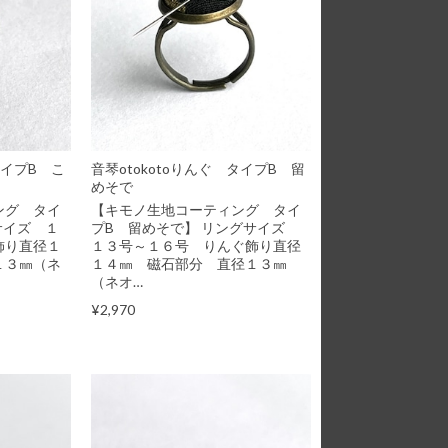
タイプB こ
音琴otokotoりんぐ タイプB 留
めそで
ング タイ
【キモノ生地コーティング タイ
サイズ １
プB 留めそで】 リングサイズ
飾り直径１
１３号～１６号 りんぐ飾り直径
１３㎜（ネ
１４㎜ 磁石部分 直径１３㎜
（ネオ…
¥2,970