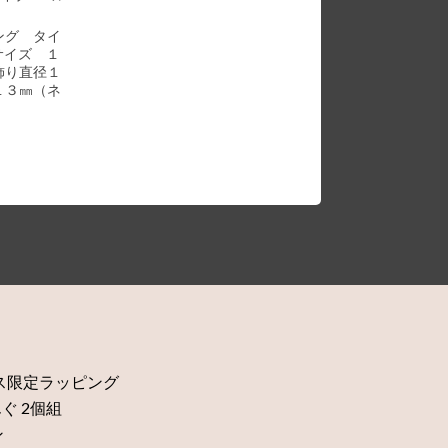
ング タイ
サイズ １
飾り直径１
１３㎜（ネ
ス限定ラッピング
んぐ 2個組
ン