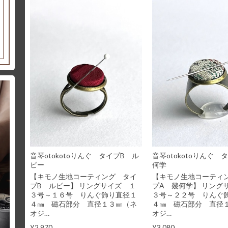
音琴otokotoりんぐ タイプB ル
音琴otokotoりんぐ 
ビー
何学
【キモノ生地コーティング タイ
【キモノ生地コーティ
プB ルビー】 リングサイズ １
プA 幾何学】 リング
３号～１６号 りんぐ飾り直径１
３号～２２号 りんぐ
４㎜ 磁石部分 直径１３㎜（ネ
４㎜ 磁石部分 直径
オジ…
オジ…
¥2,970
¥3,080