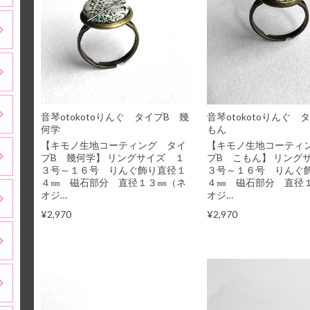
音琴otokotoりんぐ タイプB 幾
音琴otokotoりんぐ 
何学
もん
【キモノ生地コーティング タイ
【キモノ生地コーティ
プB 幾何学】 リングサイズ １
プB こもん】 リング
３号～１６号 りんぐ飾り直径１
３号～１６号 りんぐ
４㎜ 磁石部分 直径１３㎜（ネ
４㎜ 磁石部分 直径
オジ…
オジ…
¥2,970
¥2,970