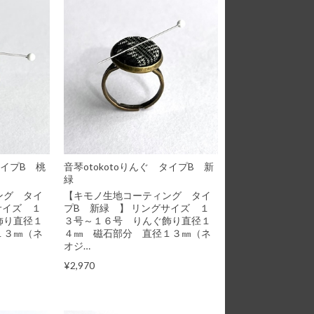
タイプB 桃
音琴otokotoりんぐ タイプB 新
緑
ング タイ
【キモノ生地コーティング タイ
サイズ １
プB 新緑 】 リングサイズ １
飾り直径１
３号～１６号 りんぐ飾り直径１
１３㎜（ネ
４㎜ 磁石部分 直径１３㎜（ネ
オジ…
¥2,970