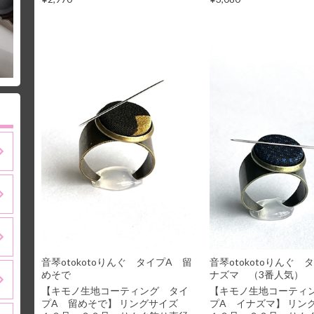
音琴otokotoりんぐ タイプA 留
音琴otokotoりんぐ 
めそで
ナズマ （3番人気）
【キモノ生地コーティング タイ
【キモノ生地コーティ
プA 留めそで】 リングサイズ
プA イナズマ】 リ