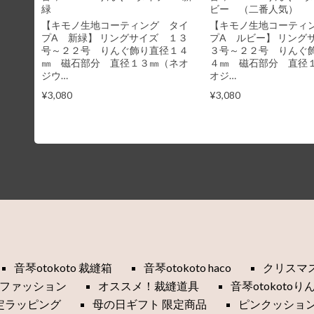
緑
ビー （二番人気）
【キモノ生地コーティング タイ
【キモノ生地コーティ
プA 新緑】 リングサイズ １３
プA ルビー】 リング
号～２２号 りんぐ飾り直径１４
３号～２２号 りんぐ
㎜ 磁石部分 直径１３㎜（ネオ
４㎜ 磁石部分 直径
ジウ…
オジ…
¥3,080
¥3,080
音琴otokoto 裁縫箱
音琴otokoto haco
クリスマ
ファッション
オススメ！裁縫道具
音琴otokotoり
定ラッピング
母の日ギフト 限定商品
ピンクッショ