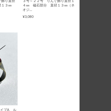
ぐ飾り直径
３号～２２号 りんぐ飾り直径１
径１３㎜
４㎜ 磁石部分 直径１３㎜（ネ
オジ…
¥3,080
タイプA ル