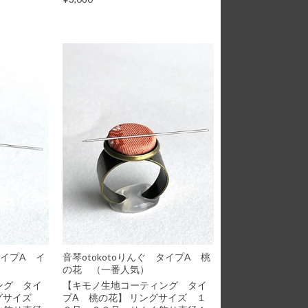
タイプA イ
音琴otokotoりんぐ タイプA 桃
の花 （一番人気）
ング タイ
【キモノ生地コーティング タイ
ングサイズ
プA 桃の花】 リングサイズ １