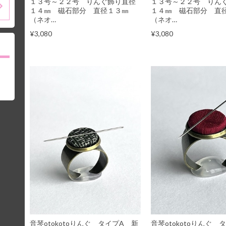
１３号～２２号 りんぐ飾り直径
１３号～２２号 りん
１４㎜ 磁石部分 直径１３㎜
１４㎜ 磁石部分 直
（ネオ…
（ネオ…
¥3,080
¥3,080
音琴otokotoりんぐ タイプA 新
音琴otokotoりんぐ 