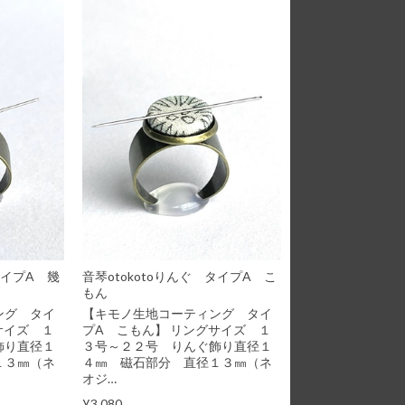
タイプA 幾
音琴otokotoりんぐ タイプA こ
もん
ング タイ
【キモノ生地コーティング タイ
サイズ １
プA こもん】 リングサイズ １
飾り直径１
３号～２２号 りんぐ飾り直径１
１３㎜（ネ
４㎜ 磁石部分 直径１３㎜（ネ
オジ…
¥3,080