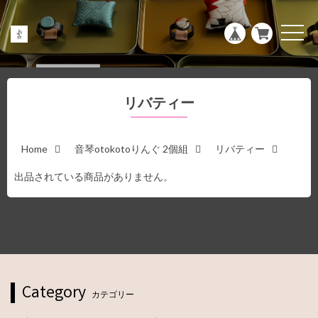
g
l
e
t
n
o
a
g
v
g
i
l
g
e
a
n
リバティー
t
a
i
v
o
i
n
g
a
Home
音琴otokotoりんぐ 2個組
リバティー
t
i
出品されている商品がありません。
o
n
Category
カテゴリー